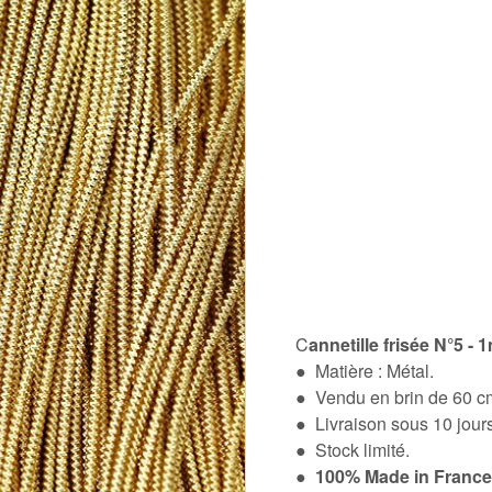
C
annetille frisée N°5 - 
● Matière : Métal.
● Vendu en brin de 60 cm
● Livraison sous 10 jou
● Stock limité.
●
100% Made in France