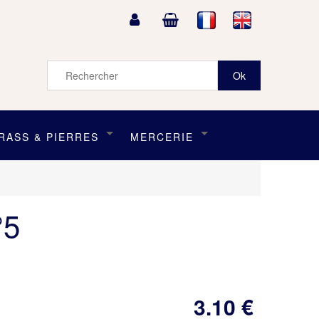
RASS & PIERRES
MERCERIE
°5
3
.10
€