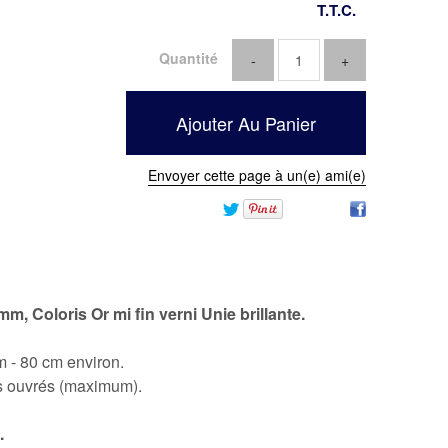
T.T.C.
Quantité
Envoyer cette page à un(e) ami(e)
1mm, Coloris Or mi fin verni Unie brillante.
 - 80 cm environ.
rs ouvrés (maximum).
.