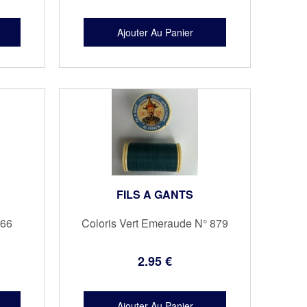
FILS A GANTS
866
Coloris Vert Emeraude N° 879
2
.95
€