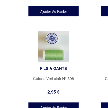
FILS A GANTS
Coloris Vert clair N° 808
C
2
.95
€