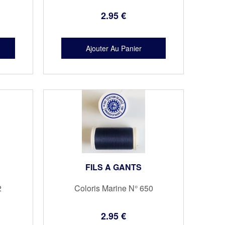
2
.95
€
FILS A GANTS
2
Coloris Marine N° 650
2
.95
€