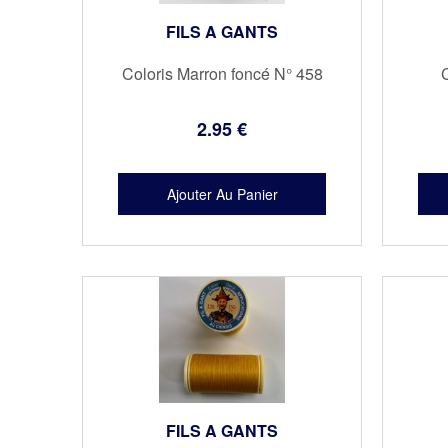
FILS A GANTS
Coloris Marron foncé N° 458
C
2
.95
€
FILS A GANTS