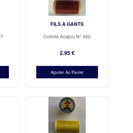
FILS A GANTS
17
Coloris Acajou N° 442
2
.95
€