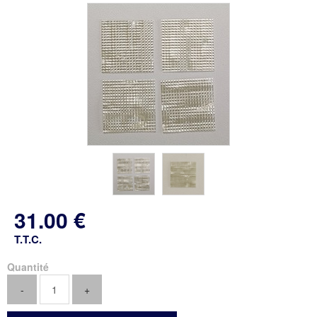
31
.00
€
T.T.C.
Quantité