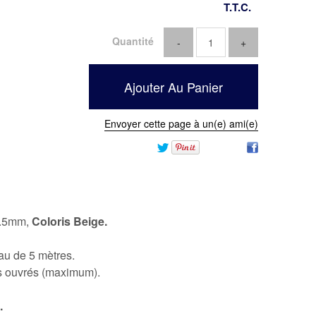
T.T.C.
Quantité
Envoyer cette page à un(e) ami(e)
 2.5mm,
Coloris Beige.
au de 5 mètres.
rs ouvrés (maximum).
.