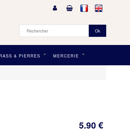
RASS & PIERRES
MERCERIE
5
.90
€