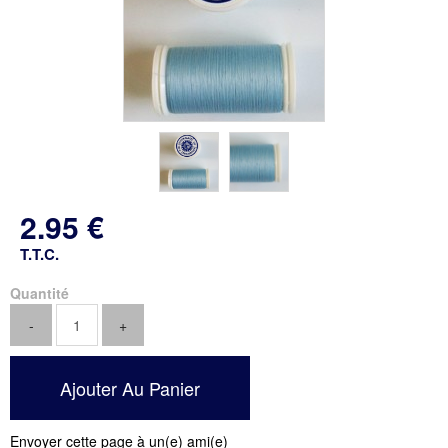
2
.95
€
T.T.C.
Quantité
Envoyer cette page à un(e) ami(e)