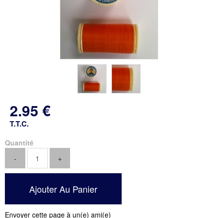
2
.95
€
T.T.C.
Quantité
Envoyer cette page à un(e) ami(e)