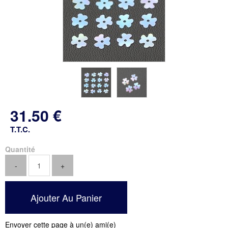
31
.50
€
T.T.C.
Quantité
Envoyer cette page à un(e) ami(e)