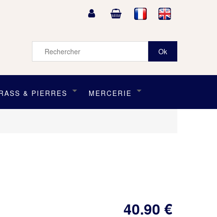
RASS & PIERRES
MERCERIE
40
.90
€