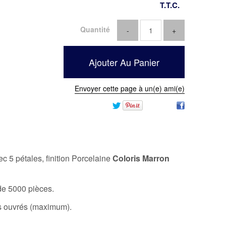
T.T.C.
Quantité
Envoyer cette page à un(e) ami(e)
c 5 pétales, finition Porcelaine
Coloris Marron
e 5000 pièces.
rs ouvrés (maximum).