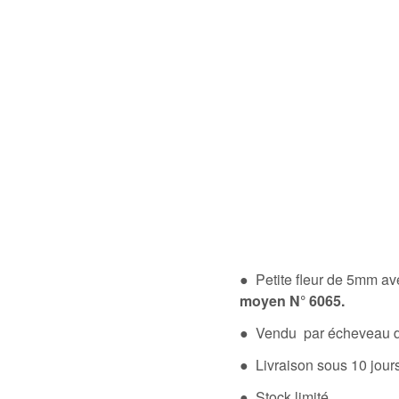
● Petite fleur de 5mm ave
moyen N° 6065.
● Vendu par écheveau d
● Livraison sous 10 jou
● Stock limité.