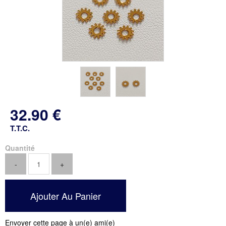
32
.90
€
T.T.C.
Quantité
Envoyer cette page à un(e) ami(e)