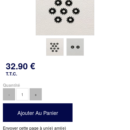
32
.90
€
T.T.C.
Quantité
Envoyer cette page à un(e) ami(e)