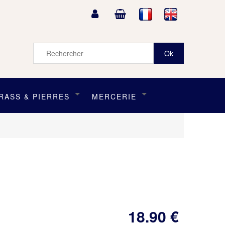
RASS & PIERRES
MERCERIE
18
.90
€