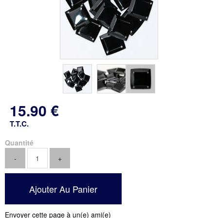
15
.90
€
T.T.C.
Quantité
Envoyer cette page à un(e) ami(e)