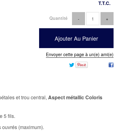
T.T.C.
Quantité
Envoyer cette page à un(e) ami(e)
tales et trou central,
Aspect métallic Coloris
5 fils.
rs ouvrés (maximum).