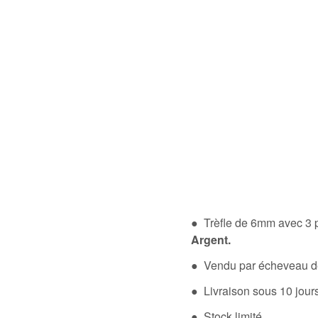
● Trèfle de 6mm avec 3 pé
Argent.
● Vendu par écheveau de 
● Livraison sous 10 jou
● Stock limité.