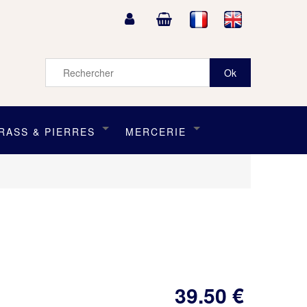
RASS & PIERRES
MERCERIE
39
.50
€