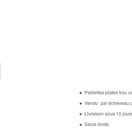
● Paillettes plates trou ce
● Vendu par écheveau de
● Livraison sous 10 jou
● Stock limité.