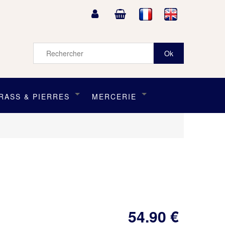
RASS & PIERRES
MERCERIE
54
.90
€