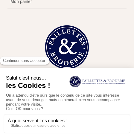
Mon panier
Contact
En poursuivant votre navigation sur ce site, vous acceptez l'utilisation
Conditions de vente