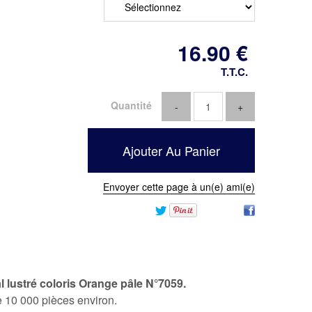
16
.90
€
T.T.C.
Quantité
Envoyer cette page à un(e) ami(e)
al lustré coloris Orange pâle N°7059.
10 000 pièces environ.