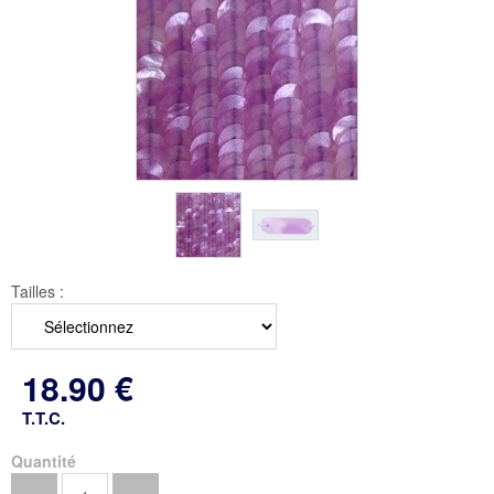
Tailles :
18
.90
€
T.T.C.
Quantité