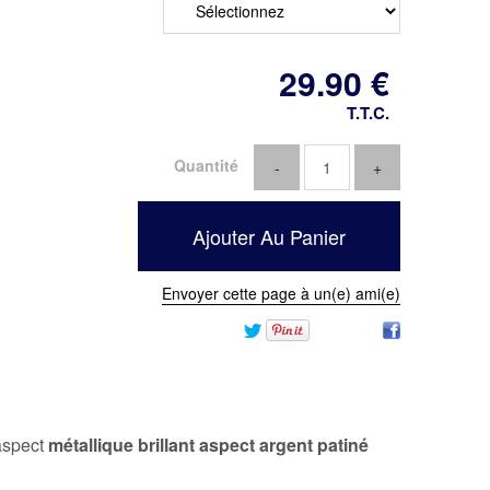
29
.90
€
T.T.C.
Quantité
Envoyer cette page à un(e) ami(e)
 aspect
métallique brillant aspect argent patiné