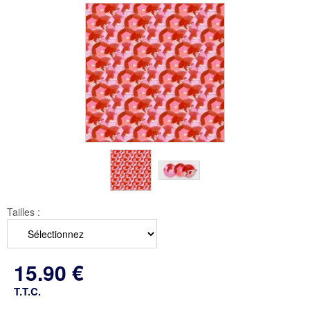
Tailles :
15
.90
€
T.T.C.