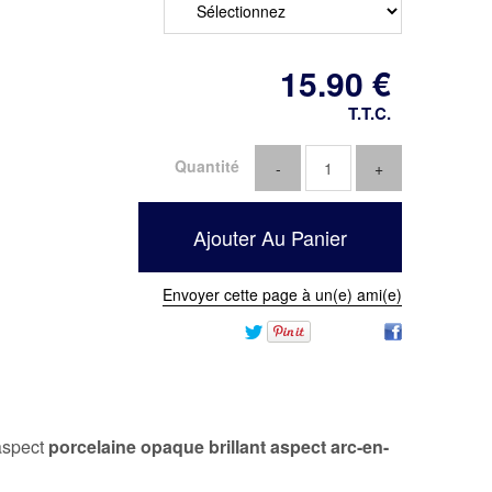
15
.90
€
T.T.C.
Quantité
Envoyer cette page à un(e) ami(e)
 aspect
porcelaine opaque brillant aspect arc-en-