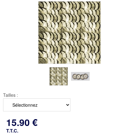
Tailles :
15
.90
€
T.T.C.