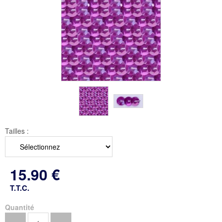
Tailles :
15
.90
€
T.T.C.
Quantité