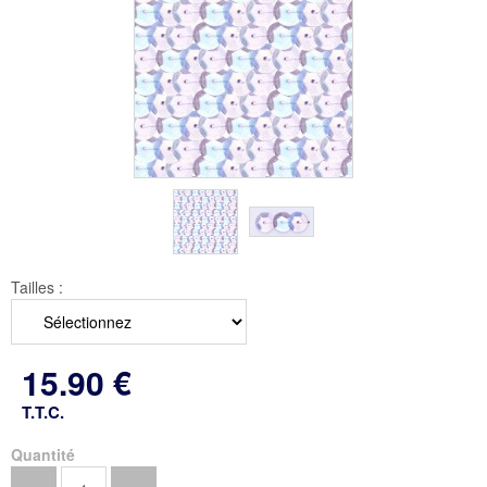
Tailles :
15
.90
€
T.T.C.
Quantité