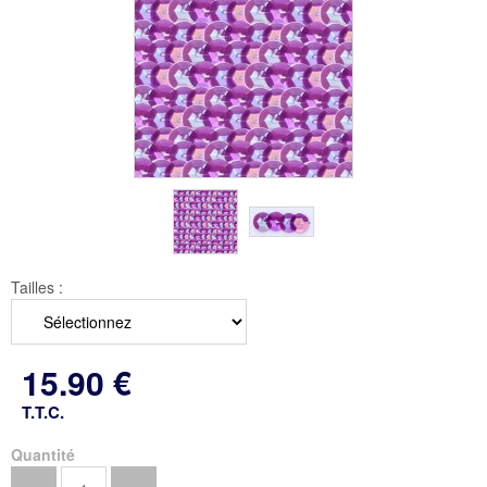
Tailles :
15
.90
€
T.T.C.
Quantité