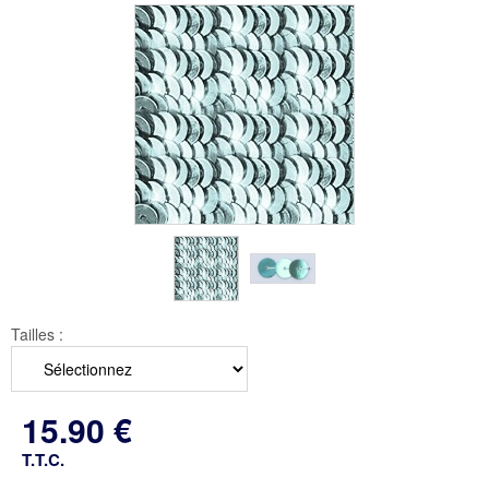
Tailles :
15
.90
€
T.T.C.