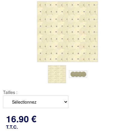
Tailles :
16
.90
€
T.T.C.