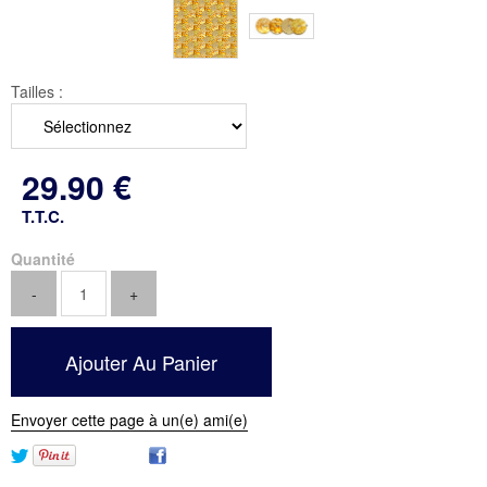
Tailles :
29
.90
€
T.T.C.
Quantité
Envoyer cette page à un(e) ami(e)