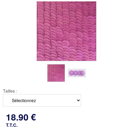
Tailles :
18
.90
€
T.T.C.