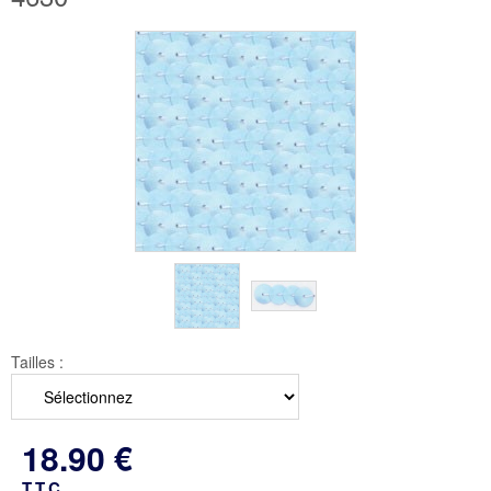
Tailles :
18
.90
€
T.T.C.