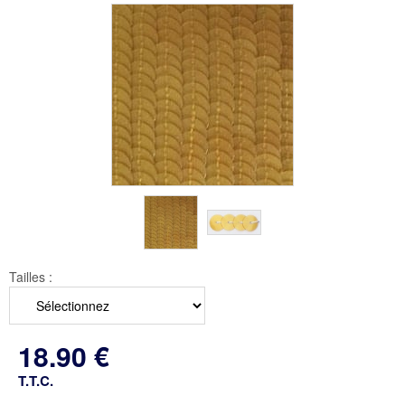
Tailles :
18
.90
€
T.T.C.