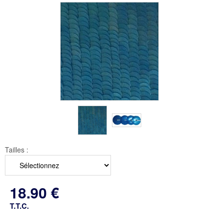
Tailles :
18
.90
€
T.T.C.