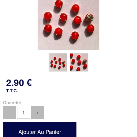
2
.90
€
T.T.C.
Quantité