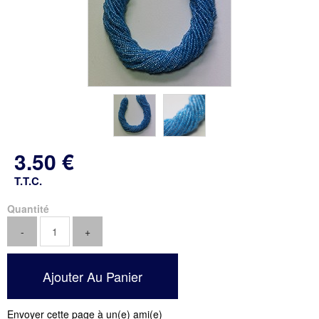
3
.50
€
T.T.C.
Quantité
Envoyer cette page à un(e) ami(e)