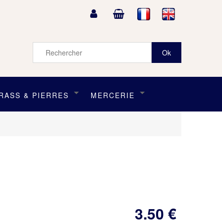
RASS & PIERRES
MERCERIE
3
.50
€