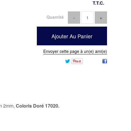
T.T.C.
Quantité
Envoyer cette page à un(e) ami(e)
on 2mm,
Coloris Doré 17020.