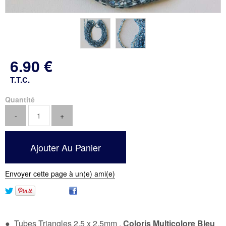
6
.90
€
T.T.C.
Quantité
Envoyer cette page à un(e) ami(e)
● Tubes Triangles 2,5 x 2,5mm ,
Coloris Multicolore Bleu