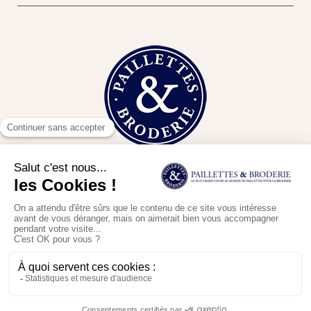
Contact
En poursuivant votre navigation sur ce site, vous acceptez l'utilisation
Conditions de vente
de Cookies à des fins statistiques et commerciales.
Mentions légales