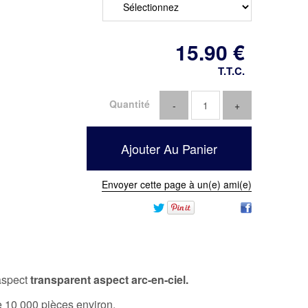
15
.90
€
T.T.C.
Quantité
Envoyer cette page à un(e) ami(e)
 aspect
transparent aspect arc-en-ciel.
10 000 pièces environ.